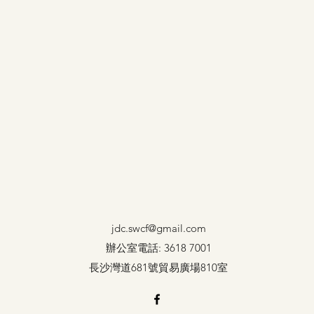
jdc.swcf@gmail.com
辦公室電話: 3618 7001
長沙灣道681號貿易廣場810室